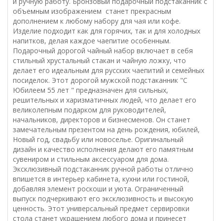
и ручную работу. Бронзовый подарочный подстаканник с
объемным изображением станет прекрасным
дополнением к любому набору для чая или кофе.
Изделие подходит как для горячих, так и для холодных
напитков, делая каждое чаепитие особенным.
Подарочный дорогой чайный набор включает в себя
стильный хрустальный стакан и чайную ложку, что
делает его идеальным для русских чаепитий и семейных
посиделок. Этот дорогой мужской подстаканник "С
Юбилеем 55 лет " предназначен для сильных,
решительных и харизматичных людей, что делает его
великолепным подарком для руководителей,
начальников, директоров и бизнесменов. Он станет
замечательным презентом на день рождения, юбилей,
Новый год, свадьбу или новоселье. Оригинальный
дизайн и качество исполнения делают его памятным
сувениром и стильным аксессуаром для дома.
Эксклюзивный подстаканник ручной работы отлично
впишется в интерьер кабинета, кухни или гостиной,
добавляя элемент роскоши и уюта. Ограниченный
выпуск подчеркивают его эксклюзивность и высокую
ценность. Этот универсальный предмет сервировки
стола станет украшением любого дома и принесет